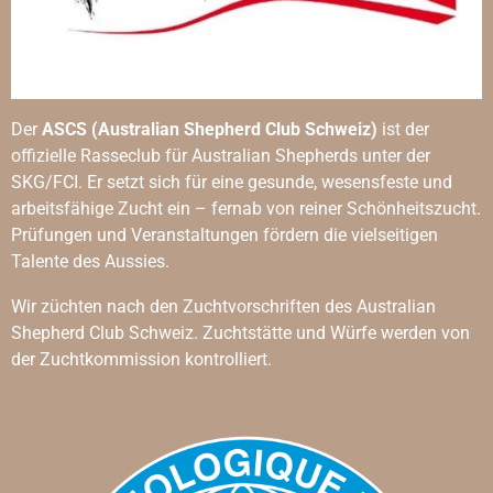
Der
ASCS (Australian Shepherd Club Schweiz)
ist der
offizielle Rasseclub für Australian Shepherds unter der
SKG/FCI. Er setzt sich für eine gesunde, wesensfeste und
arbeitsfähige Zucht ein – fernab von reiner Schönheitszucht.
Prüfungen und Veranstaltungen fördern die vielseitigen
Talente des Aussies.
Wir züchten nach den Zuchtvorschriften des Australian
Shepherd Club Schweiz. Zuchtstätte und Würfe werden von
der Zuchtkommission kontrolliert.