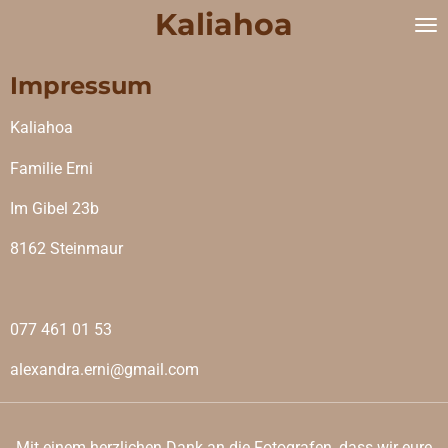
Kaliahoa
Zum
Hauptinhalt
springen
Impressum
Kaliahoa
Familie Erni
Im Gibel 23b
8162 Steinmaur
077 461 01 53
alexandra.erni@gmail.com
Mit einem herzlichen Dank an die Fotografen, dass wir eure