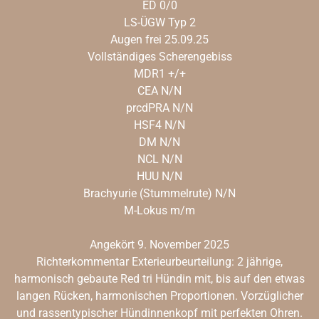
ED 0/0
LS-ÜGW Typ 2
Augen frei 25.09.25
Vollständiges Scherengebiss
MDR1 +/+
CEA N/N
prcdPRA N/N
HSF4 N/N
DM N/N
NCL N/N
HUU N/N
Brachyurie (Stummelrute) N/N
M-Lokus m/m
Angekört 9. November 2025
Richterkommentar Exterieurbeurteilung: 2 jährige,
harmonisch gebaute Red tri Hündin mit, bis auf den etwas
langen Rücken, harmonischen Proportionen. Vorzüglicher
und rassentypischer Hündinnenkopf mit perfekten Ohren.