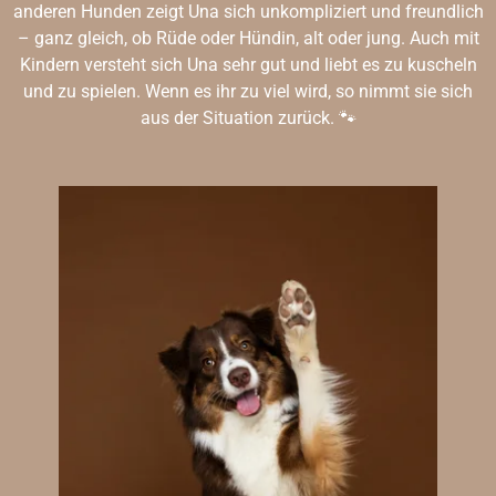
anderen Hunden zeigt Una sich unkompliziert und freundlich
– ganz gleich, ob Rüde oder Hündin, alt oder jung. Auch mit
Kindern versteht sich Una sehr gut und liebt es zu kuscheln
und zu spielen. Wenn es ihr zu viel wird, so nimmt sie sich
aus der Situation zurück. 🐾