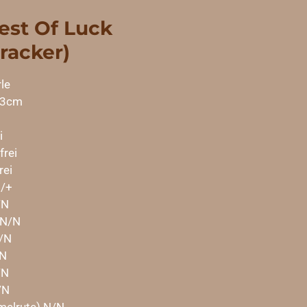
est Of Luck
racker)
le
53cm
1
i
rei
rei
/+
/N
 N/N
/N
N
/N
/N