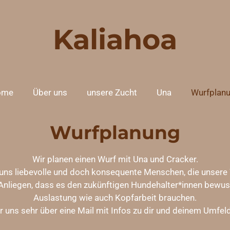
Kaliahoa
ome
Über uns
unsere Zucht
Una
Wurfplan
Wurfplanung
Wir planen einen Wurf mit Una und Cracker.
ns liebevolle und doch konsequente Menschen, die unsere 
 Anliegen, dass es den zukünftigen Hundehalter*innen bewuss
Auslastung wie auch Kopfarbeit brauchen.
r uns sehr über eine Mail mit Infos zu dir und deinem Umfel