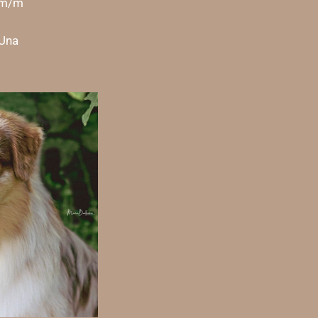
 m/m
 Una