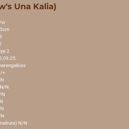
w's Una Kalia)
c/w
53cm
B
0
yp 2
5.09.25
herengebiss
/+
/N
 N/N
/N
N
/N
/N
melrute) N/N