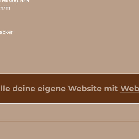
melrute) N/N
 m/m
acker
elle deine eigene Website mit
Web