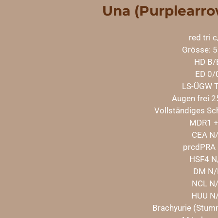
Una (Purplearro
red tri 
Grösse: 
HD B/
ED 0/
LS-ÜGW T
Augen frei 2
Vollständiges Sc
MDR1 +
CEA N
prcdPRA
HSF4 N
DM N/
NCL N
HUU N
Brachyurie (Stum