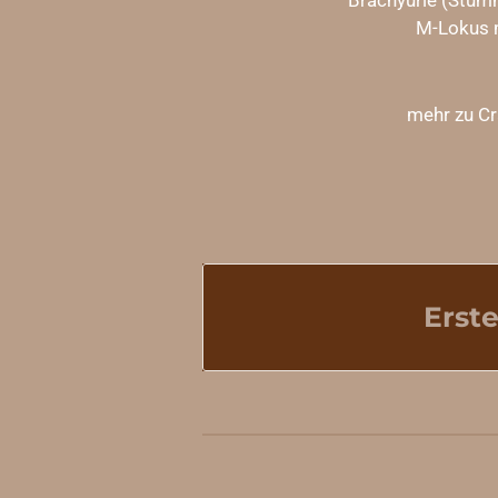
Brachyurie (Stum
M-Lokus
mehr zu Cr
Erst