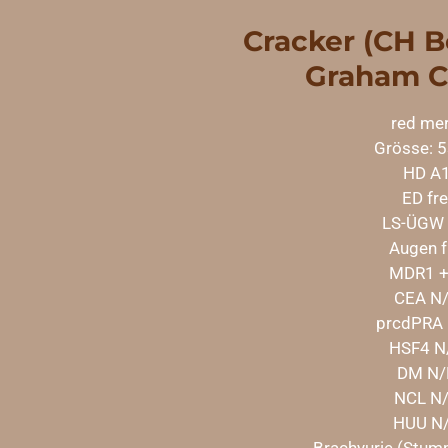
Cracker (CH B
Graham C
red mer
Grösse: 
HD A
ED fre
LS-ÜGW f
Augen f
MDR1 +
CEA N
prcdPRA
HSF4 N
DM N/
NCL N
HUU N